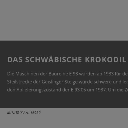
DAS SCHWÄBISCHE KROKODIL
Die Maschinen der Baureihe E 93 wurden ab 1933 für den
Steilstrecke der Geislinger Steige wurde schwere und le
den Ablieferungszustand der E 93 05 um 1937. Um die Zu
MINITRIX Art. 16932