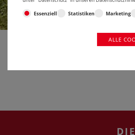
unter "Datenschutz" in unseren Datenschutzhinw
Essenziell
Statistiken
Marketing
ALLE CO
DIE
DI