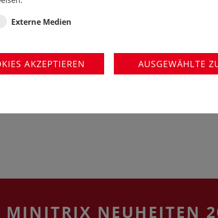
eisen.
Externe Medien
OKIES AKZEPTIEREN
AUSGEWÄHLTE Z
 FORMNEUE BR 110.3 DE
E MINITRIX NEUHEITEN 2