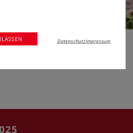
MINITRIX Art. 16268
ULASSEN
Datenschutz
Impressum
R DB
025