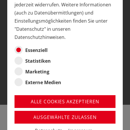
jederzeit widerrufen. Weitere Informationen
TRADITION MIT ZUKUNFT
(auch zu Datenübermittlungen) und
Einstellungsmöglichkeiten finden Sie unter
Die wechselvolle Geschichte von Trix spiegelt auch
"Datenschutz" in unseren
ein Stück Wirtschaftsgeschichte in Deutschland
Datenschutzhinweisen.
wider. Zusammenschlüsse und Übernahmen
Essenziell
brachten immer wieder neue Besitzverhältnisse und
Statistiken
Produktschwerpunkte. Dennoch kamen aus dem
Hause Trix Entwicklungen, die zu den Meilensteinen
Marketing
der Modelleisenbahn zählten.
Externe Medien
ALLE COOKIES AKZEPTIEREN
AUSGEWÄHLTE ZULASSEN