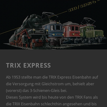
TRIX EXPRESS
Ab 1953 stellte man die TRIX Express Eisenbahn auf
die Versorgung mit Gleichstrom um, behielt aber
(vorerst) das 3-Schienen-Gleis bei.
Dieses System wird bis heute von den TRIX Fans als
die TRIX Eisenbahn schlechthin angesehen und bis