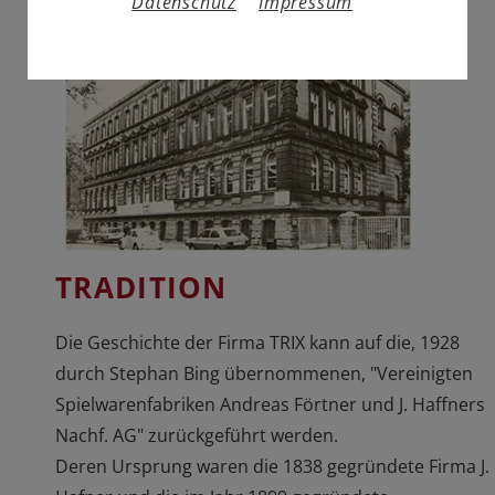
Datenschutz
Impressum
TRADITION
Die Geschichte der Firma TRIX kann auf die, 1928
durch Stephan Bing übernommenen, "Vereinigten
Spielwarenfabriken Andreas Förtner und J. Haffners
Nachf. AG" zurückgeführt werden.
Deren Ursprung waren die 1838 gegründete Firma J.