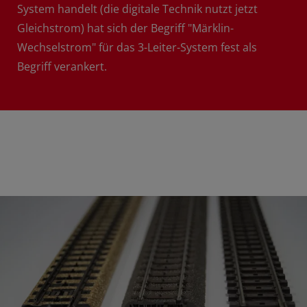
System handelt (die digitale Technik nutzt jetzt
Gleichstrom) hat sich der Begriff "Märklin-
Wechselstrom" für das 3-Leiter-System fest als
Begriff verankert.