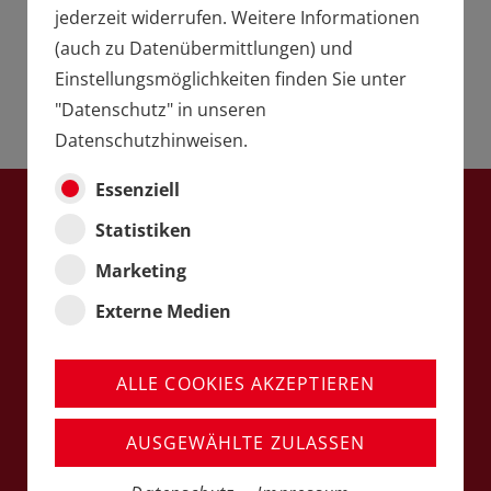
jederzeit widerrufen. Weitere Informationen
(auch zu Datenübermittlungen) und
Einstellungsmöglichkeiten finden Sie unter
"Datenschutz" in unseren
Datenschutzhinweisen.
Essenziell
Statistiken
DIE LGB
Marketing
SOMMERNEUHEITEN
Externe Medien
2026
DIE HIGHLIGHTS
ALLE COOKIES AKZEPTIEREN
AUSGEWÄHLTE ZULASSEN
Entdecken Sie in der folgenden Übersicht die
Highlights aus den LGB Sommerneuheiten 2026